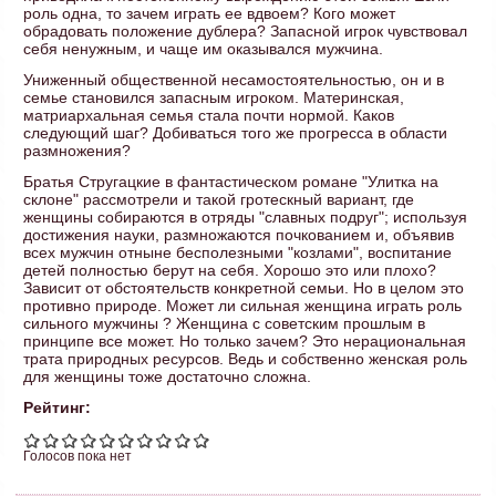
роль одна, то зачем играть ее вдвоем? Кого может
обрадовать положение дублера? Запасной игрок чувствовал
себя ненужным, и чаще им оказывался мужчина.
Униженный общественной несамостоятельностью, он и в
семье становился запасным игроком. Материнская,
матриархальная семья стала почти нормой. Каков
следующий шаг? Добиваться того же прогресса в области
размножения?
Братья Стругацкие в фантастическом романе "Улитка на
склоне" рассмотрели и такой гротескный вариант, где
женщины собираются в отряды "славных подруг"; используя
достижения науки, размножаются почкованием и, объявив
всех мужчин отныне бесполезными "козлами", воспитание
детей полностью берут на себя. Хорошо это или плохо?
Зависит от обстоятельств конкретной семьи. Но в целом это
противно природе. Может ли сильная женщина играть роль
сильного мужчины ? Женщина с советским прошлым в
принципе все может. Но только зачем? Это нерациональная
трата природных ресурсов. Ведь и собственно женская роль
для женщины тоже достаточно сложна.
Рейтинг:
Голосов пока нет