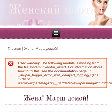
Женский портал
PetsMagazin.ru
Главная
|
Жена! Марш домой!
Вы здесь
User warning
: The following module is missing from
Сообщение об ошибке
the file system:
ckeditor_insert
. For information about
how to fix this, see
the documentation page
. in
_drupal_trigger_error_with_delayed_logging()
(line
1184
of
/var/www/petsmagazin__usr/data/www/petsmagazin.ru/inclu
Жена! Марш домой!