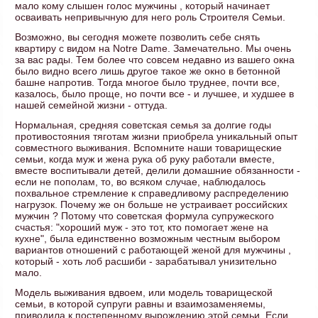
мало кому слышен голос мужчины , который начинает
осваивать непривычную для него роль Строителя Семьи.
Возможно, вы сегодня можете позволить себе снять
квартиру с видом на Notre Dame. Замечательно. Мы очень
за вас рады. Тем более что совсем недавно из вашего окна
было видно всего лишь другое такое же окно в бетонной
башне напротив. Тогда многое было труднее, почти все,
казалось, было проще, но почти все - и лучшее, и худшее в
нашей семейной жизни - оттуда.
Нормальная, средняя советская семья за долгие годы
противостояния тяготам жизни приобрела уникальный опыт
совместного выживания. Вспомните наши товарищеские
семьи, когда муж и жена рука об руку работали вместе,
вместе воспитывали детей, делили домашние обязанности -
если не пополам, то, во всяком случае, наблюдалось
похвальное стремление к справедливому распределению
нагрузок. Почему же он больше не устраивает российских
мужчин ? Потому что советская формула супружеского
счастья: "хороший муж - это тот, кто помогает жене на
кухне", была единственно возможным честным выбором
вариантов отношений с работающей женой для мужчины ,
который - хоть лоб расшиби - зарабатывал унизительно
мало.
Модель выживания вдвоем, или модель товарищеской
семьи, в которой супруги равны и взаимозаменяемы,
приводила к постепенному вырождению этой семьи. Если